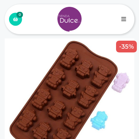
0
-35%