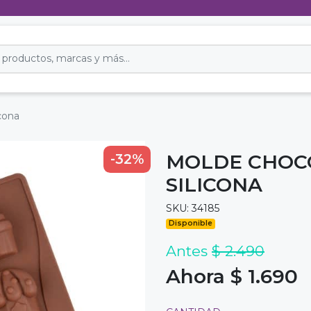
icona
MOLDE CHOCO
-32%
SILICONA
SKU: 34185
Disponible
Antes
$ 2.490
Ahora $ 1.690