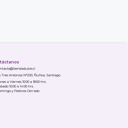
táctanos
ntacto@tiendadulce.cl
s Tres Antonios N°200, Ñuñoa, Santiago.
nes a Viernes 10:00 a 18:00 hrs.
bado 10:00 a 14:00 hrs.
mingo y Festivos Cerrado