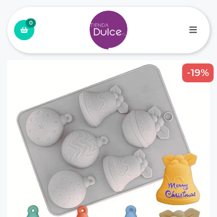
0
-19%