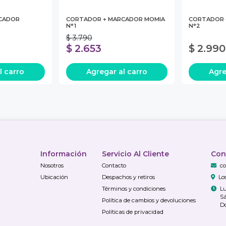
CADOR
CORTADOR + MARCADOR MOMIA
CORTADOR 
N°1
N°2
$ 3.790
$ 2.653
$ 2.990
l carro
Agregar
al carro
Agr
Información
Servicio Al Cliente
Con
Nosotros
Contacto
co
Ubicación
Despachos y retiros
Lo
Términos y condiciones
Lu
Sá
Política de cambios y devoluciones
Do
Políticas de privacidad