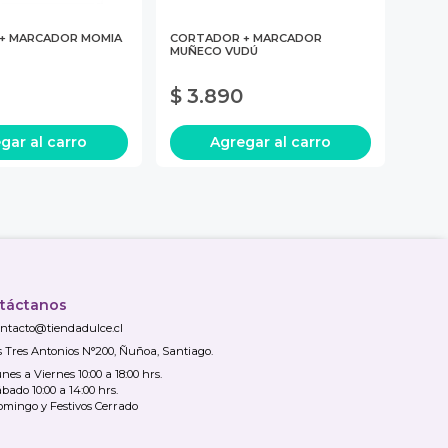
+ MARCADOR MOMIA
CORTADOR + MARCADOR
MUÑECO VUDÚ
$ 3.890
egar
al carro
Agregar
al carro
táctanos
ntacto@tiendadulce.cl
s Tres Antonios N°200, Ñuñoa, Santiago.
nes a Viernes 10:00 a 18:00 hrs.
bado 10:00 a 14:00 hrs.
mingo y Festivos Cerrado