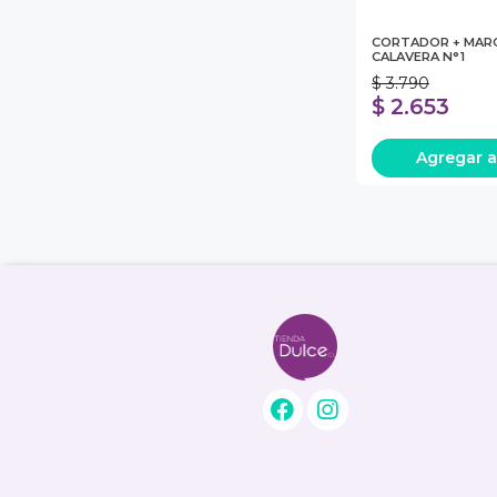
CORTADOR + MAR
CALAVERA N°1
$ 3.790
$ 2.653
Agregar
a