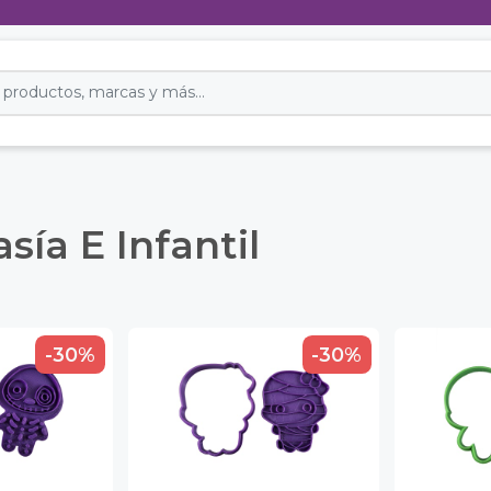
sía E Infantil
-30%
-30%