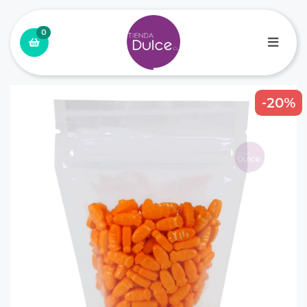
0
-20%