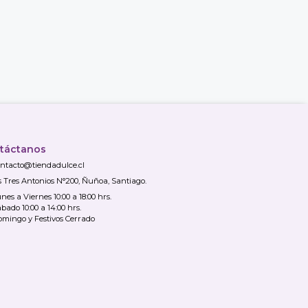
táctanos
ntacto@tiendadulce.cl
s Tres Antonios N°200, Ñuñoa, Santiago.
nes a Viernes 10:00 a 18:00 hrs.
bado 10:00 a 14:00 hrs.
mingo y Festivos Cerrado