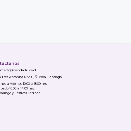
táctanos
ntacto@tiendadulce.cl
s Tres Antonios N°200, Ñuñoa, Santiago.
nes a Viernes 10:00 a 18:00 hrs.
bado 10:00 a 14:00 hrs.
mingo y Festivos Cerrado