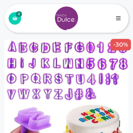
0
-30%