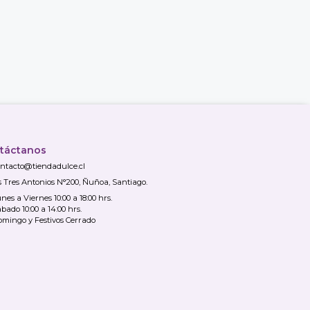
táctanos
ntacto@tiendadulce.cl
s Tres Antonios N°200, Ñuñoa, Santiago.
nes a Viernes 10:00 a 18:00 hrs.
bado 10:00 a 14:00 hrs.
mingo y Festivos Cerrado