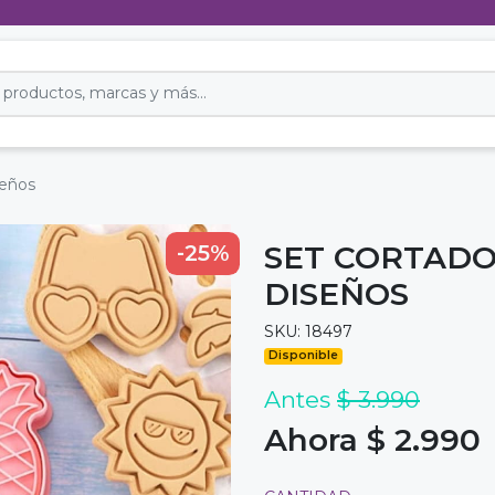
seños
SET CORTAD
-25%
DISEÑOS
SKU: 18497
Disponible
Antes
$ 3.990
Ahora $ 2.990