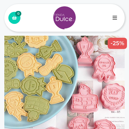
0
-25%