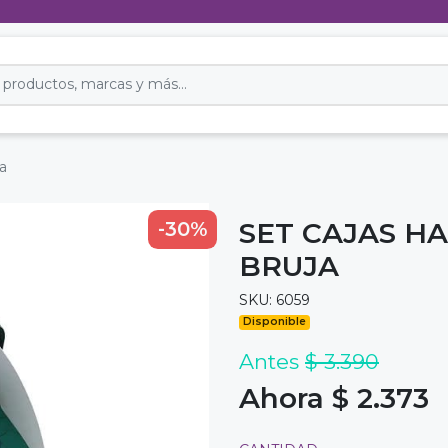
a
SET CAJAS H
-30%
BRUJA
SKU: 6059
Disponible
Antes
$ 3.390
Ahora $ 2.373