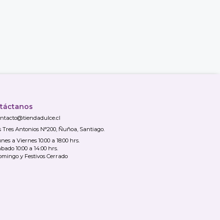
táctanos
ntacto@tiendadulce.cl
s Tres Antonios N°200, Ñuñoa, Santiago.
nes a Viernes 10:00 a 18:00 hrs.
bado 10:00 a 14:00 hrs.
mingo y Festivos Cerrado