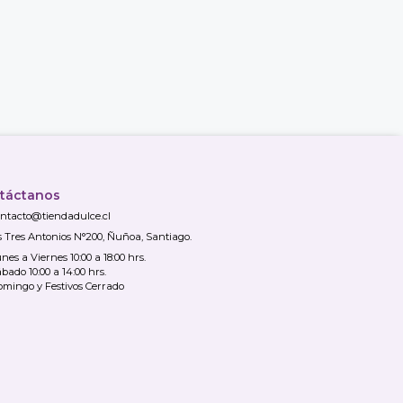
táctanos
ntacto@tiendadulce.cl
s Tres Antonios N°200, Ñuñoa, Santiago.
nes a Viernes 10:00 a 18:00 hrs.
bado 10:00 a 14:00 hrs.
mingo y Festivos Cerrado