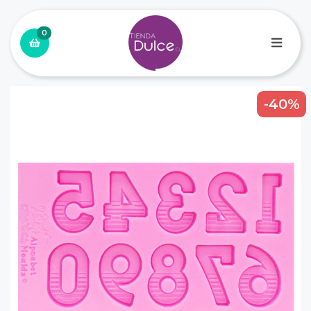
0
-40%