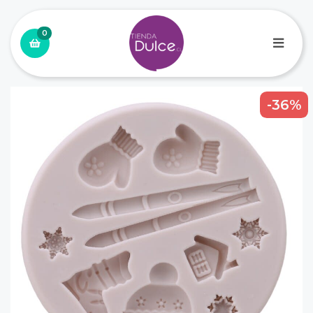
0
-36%