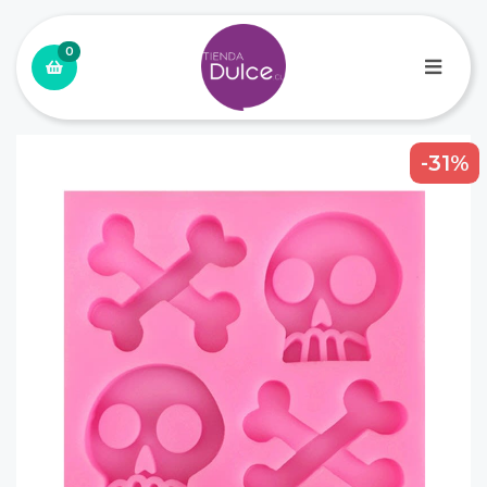
0
-31%