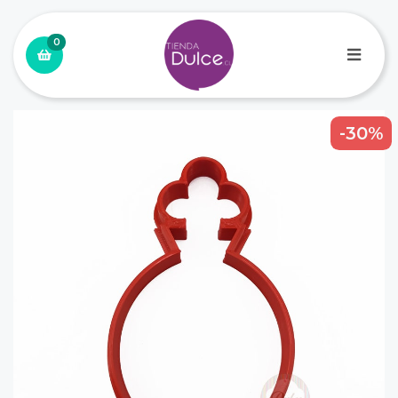
0
-30%