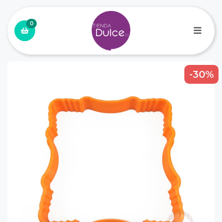
0
-30%