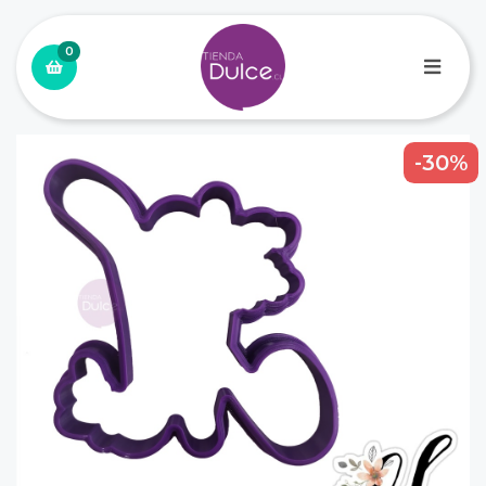
0
-30%