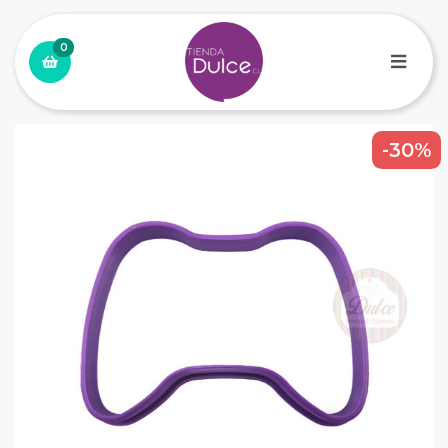
0
-30%