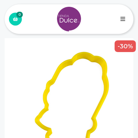
0
-30%