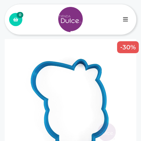
0
-30%