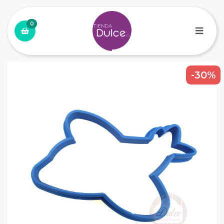
0
-30%