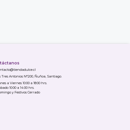
táctanos
ntacto@tiendadulce.cl
s Tres Antonios N°200, Ñuñoa, Santiago.
nes a Viernes 10:00 a 18:00 hrs.
bado 10:00 a 14:00 hrs.
mingo y Festivos Cerrado