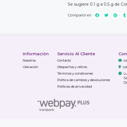
Se sugiere 0.1 g a 0.5 g de C
Compartir en:
Información
Servicio Al Cliente
Con
Nosotros
Contacto
co
Ubicación
Despachos y retiros
Lo
Términos y condiciones
Lu
Sá
Política de cambios y devoluciones
Do
Políticas de privacidad
TiendaDulce.cl © 2026