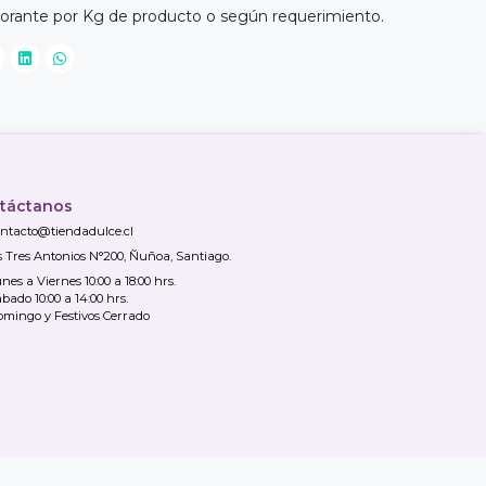
olorante por Kg de producto o según requerimiento.
táctanos
ntacto@tiendadulce.cl
s Tres Antonios N°200, Ñuñoa, Santiago.
nes a Viernes 10:00 a 18:00 hrs.
bado 10:00 a 14:00 hrs.
mingo y Festivos Cerrado