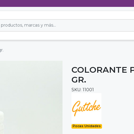
r.
COLORANTE P
GR.
SKU: 11001
Pocas Unidades