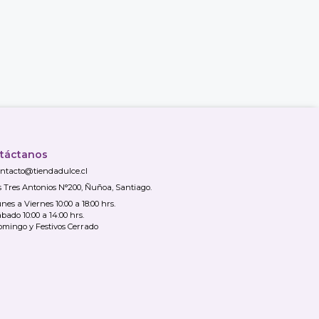
táctanos
ntacto@tiendadulce.cl
s Tres Antonios N°200, Ñuñoa, Santiago.
nes a Viernes 10:00 a 18:00 hrs.
bado 10:00 a 14:00 hrs.
mingo y Festivos Cerrado