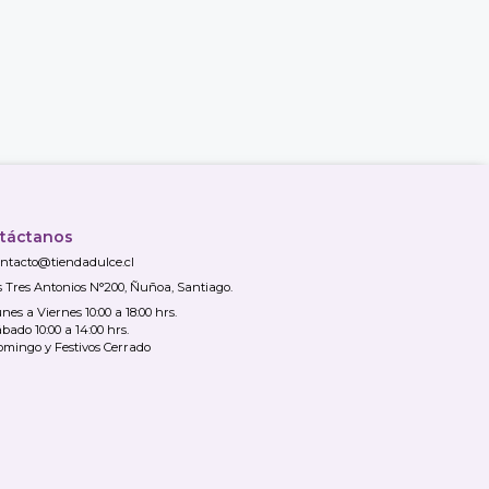
táctanos
ntacto@tiendadulce.cl
s Tres Antonios N°200, Ñuñoa, Santiago.
nes a Viernes 10:00 a 18:00 hrs.
bado 10:00 a 14:00 hrs.
mingo y Festivos Cerrado