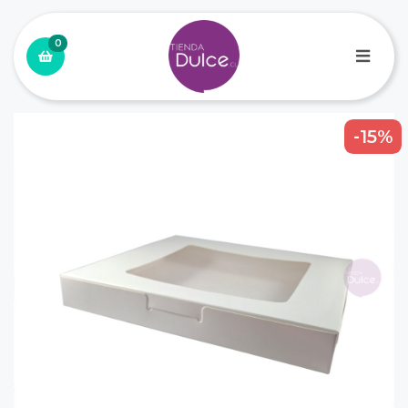
0
-15%