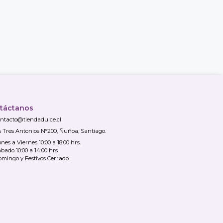
táctanos
ntacto@tiendadulce.cl
s Tres Antonios N°200, Ñuñoa, Santiago.
nes a Viernes 10:00 a 18:00 hrs.
bado 10:00 a 14:00 hrs.
mingo y Festivos Cerrado