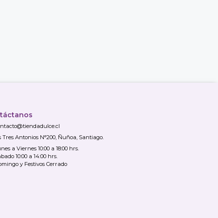
táctanos
ntacto@tiendadulce.cl
s Tres Antonios N°200, Ñuñoa, Santiago.
nes a Viernes 10:00 a 18:00 hrs.
bado 10:00 a 14:00 hrs.
mingo y Festivos Cerrado