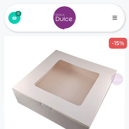
0
-15%