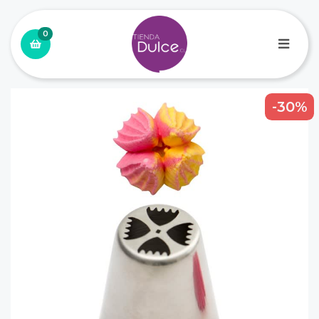
0
-30%