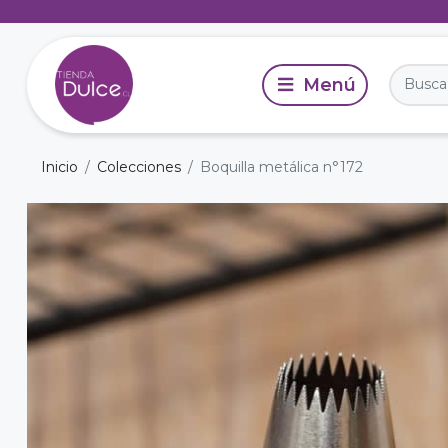
Inicio
Colecciones
Boquilla metálica n°172